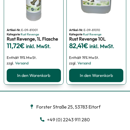
Artikel-Nr.
E-09-81001
Artikel-Nr.
E-09-81010
Kategorie
Rust Revenge
Kategorie
Rust Revenge
Rust Revenge, 1L Flasche
Rust Revenge 10L
11,72
€
82,41
€
inkl. MwSt.
inkl. MwSt.
Enthält 19% MwSt.
Enthält 19% MwSt.
zzgl.
Versand
zzgl.
Versand
In den Warenkorb
In den Warenkorb
Forster Straße 25, 53783 Eitorf
+49 (0) 2243 911 280